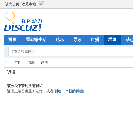
设为首页
收藏本站
首页
霍邱微生活
论坛
导读
广播
群组
动
›
群组
›
情感
›
诉说
霍
诉说
邱
该分类下暂时没有群组
网
返回上级分类重新选择，或者[
创建一个新的群组
]