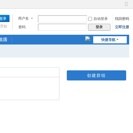
切
换
用户名
自动登录
找回密码
到
窄
开始
密码
立即注册
登录
版
生活
快捷导航
创建群组