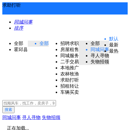
求助打听
同城问事
排序
默认
全部
全部
招聘求职
全部
最新
霍邱县
房屋租售
同城问事
最热
同城服务
寻人寻物
二手交易
失物招领
本地推广
农林牧渔
求助打听
招租转让
车辆买卖
搜索
同城问事
寻人寻物
失物招领
正在加载...