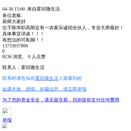
04-30 15:00 来自霍邱微生活
各位老板.
厨师大家好
位于陈埠职高附近有一农家乐诚招合伙人，专业大师最好！
具体事宜详谈！！！
有想法的可私聊！！
13733037899
0
8236 浏览、 0 人点赞
联系人：霍邱微生活
联系时请告知在
霍邱微生活
上面看到的
如遇无效、虚假、诈骗信息，请立即举报
为了您的资金安全，请见面交易，切勿提前支付任何费用
举报