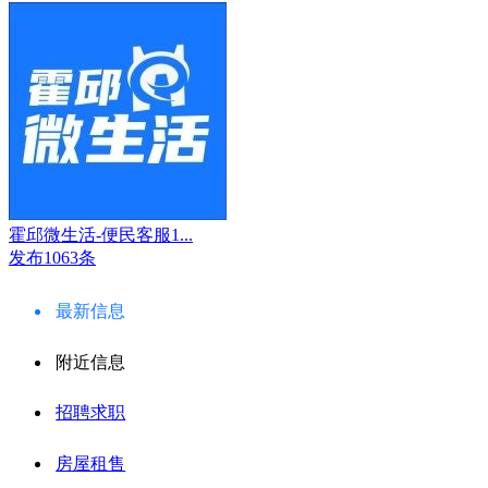
霍邱微生活-便民客服1...
发布1063条
最新信息
附近信息
招聘求职
房屋租售