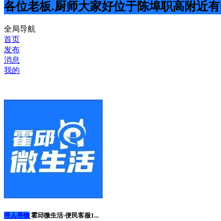
各位老板.厨师大家好位于陈埠职高附近有
全局导航
首页
发布
消息
我的
寻人寻物
霍邱微生活-便民客服1...