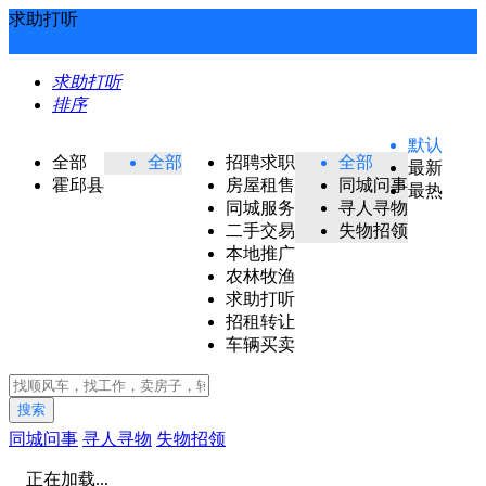
求助打听
求助打听
排序
默认
全部
全部
招聘求职
全部
最新
霍邱县
房屋租售
同城问事
最热
同城服务
寻人寻物
二手交易
失物招领
本地推广
农林牧渔
求助打听
招租转让
车辆买卖
搜索
同城问事
寻人寻物
失物招领
正在加载...