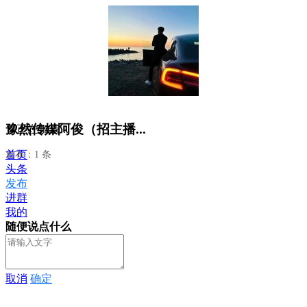
豫然传媒阿俊（招主播...
正在加载...
首页
发布：1 条
头条
发布
进群
我的
随便说点什么
取消
确定