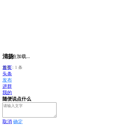
清扬
正在加载...
首页
发布：1 条
头条
发布
进群
我的
随便说点什么
取消
确定