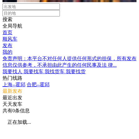
搜索
全局导航
首页
顺风车
发布
我的
免责声明：本平台不对任何人提供任何形式的担保，所有发布
信息仅供参考，不承担由此产生的任何民事及法 律...
我要找人
我要找车
我找货车
我要找货
热门线路
上海--霍邱
合肥--霍邱
最新发布
最近出发
天天发车
共有
0
条信息
正在加载...