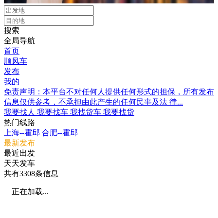
搜索
全局导航
首页
顺风车
发布
我的
免责声明：本平台不对任何人提供任何形式的担保，所有发布
信息仅供参考，不承担由此产生的任何民事及法 律...
我要找人
我要找车
我找货车
我要找货
热门线路
上海--霍邱
合肥--霍邱
最新发布
最近出发
天天发车
共有
3308
条信息
正在加载...