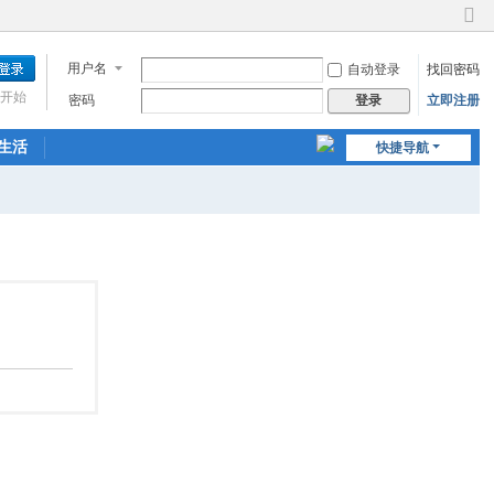
切
换
用户名
自动登录
找回密码
到
窄
开始
密码
立即注册
登录
版
生活
快捷导航