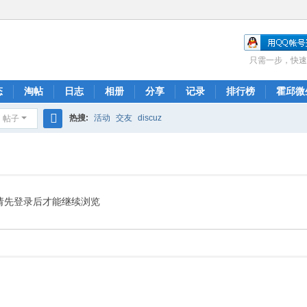
只需一步，快速
态
淘帖
日志
相册
分享
记录
排行榜
霍邱微
热搜:
活动
交友
discuz
帖子
搜
索
请先登录后才能继续浏览